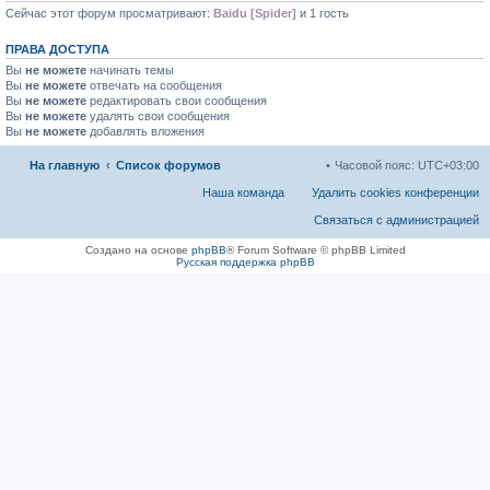
Сейчас этот форум просматривают:
Baidu [Spider]
и 1 гость
ПРАВА ДОСТУПА
Вы
не можете
начинать темы
Вы
не можете
отвечать на сообщения
Вы
не можете
редактировать свои сообщения
Вы
не можете
удалять свои сообщения
Вы
не можете
добавлять вложения
На главную
Список форумов
Часовой пояс:
UTC+03:00
Наша команда
Удалить cookies конференции
Связаться с администрацией
Создано на основе
phpBB
® Forum Software © phpBB Limited
Русская поддержка phpBB