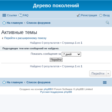
Дерево поколений
Ссылки
FAQ
Регистрация
Вход
На главную
Список форумов
ои
Активные темы
ск
Перейти к расширенному поиску
Найдено 0 результатов • Страница
1
из
1
Подходящих тем или сообщений не найдено.
Показать сообщения за
Найдено 0 результатов • Страница
1
из
1
Перейти
На главную
Список форумов
Создано на основе
phpBB
® Forum Software © phpBB Limited
Русская поддержка phpBB