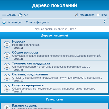
Дерево поколений
Ссылки
FAQ
Регистрация
Вход
На главную
Список форумов
ои
Текущее время: 06 авг 2026, 11:47
ск
Дерево поколений
Новости
Новости, объявления.
Темы:
11
Общие вопросы
Обсуждение общих вопросов по работе программы Дерево поколений.
Темы:
23
Техническая поддержка
Описание проблем и ответы на вопросы по работе программы.
Темы:
38
Отзывы, предложения
Отзывы о программе и предложения по улучшению работы программы.
Темы:
10
Покупка программы
Общие вопросы по покупке программы и приобретению лицензии.
Темы:
2
Генеалогия
Каталог ссылок
Ссылки на сайты по генеалогии.