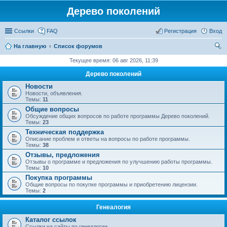
Дерево поколений
Ссылки
FAQ
Регистрация
Вход
На главную
Список форумов
ои
Текущее время: 06 авг 2026, 11:39
ск
Дерево поколений
Новости
Новости, объявления.
Темы:
11
Общие вопросы
Обсуждение общих вопросов по работе программы Дерево поколений.
Темы:
23
Техническая поддержка
Описание проблем и ответы на вопросы по работе программы.
Темы:
38
Отзывы, предложения
Отзывы о программе и предложения по улучшению работы программы.
Темы:
10
Покупка программы
Общие вопросы по покупке программы и приобретению лицензии.
Темы:
2
Генеалогия
Каталог ссылок
Ссылки на сайты по генеалогии.