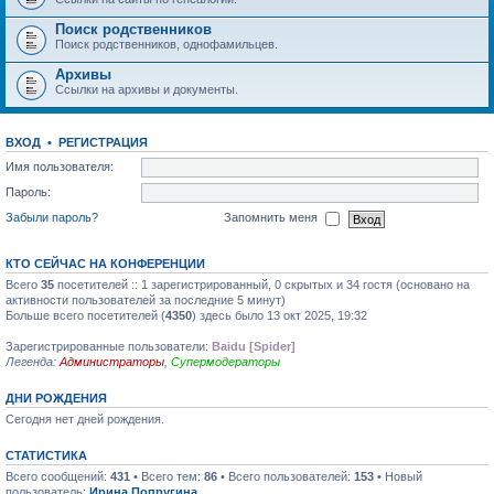
Поиск родственников
Поиск родственников, однофамильцев.
Архивы
Ссылки на архивы и документы.
ВХОД
•
РЕГИСТРАЦИЯ
Имя пользователя:
Пароль:
Забыли пароль?
Запомнить меня
КТО СЕЙЧАС НА КОНФЕРЕНЦИИ
Всего
35
посетителей :: 1 зарегистрированный, 0 скрытых и 34 гостя (основано на
активности пользователей за последние 5 минут)
Больше всего посетителей (
4350
) здесь было 13 окт 2025, 19:32
Зарегистрированные пользователи:
Baidu [Spider]
Легенда:
Администраторы
,
Супермодераторы
ДНИ РОЖДЕНИЯ
Сегодня нет дней рождения.
СТАТИСТИКА
Всего сообщений:
431
• Всего тем:
86
• Всего пользователей:
153
• Новый
пользователь:
Ирина Попругина